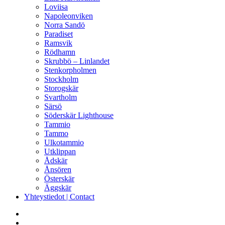
Loviisa
Napoleonviken
Norra Sandö
Paradiset
Ramsvik
Rödhamn
Skrubbö – Linlandet
Stenkorpholmen
Stockholm
Storogskär
Svartholm
Särsö
Söderskär Lighthouse
Tammio
Tammo
Ulkotammio
Utklippan
Ådskär
Ånsören
Österskär
Äggskär
Yhteystiedot | Contact
facebook
instagram