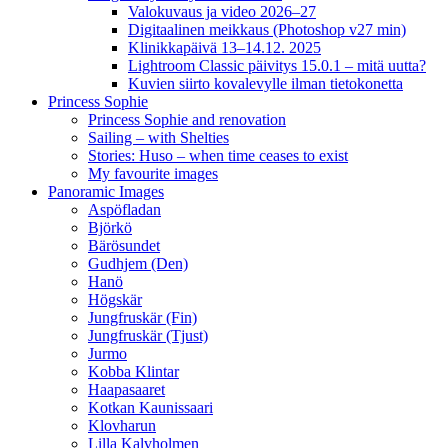
Valokuvaus ja video 2026–27
Digitaalinen meikkaus (Photoshop v27 min)
Klinikkapäivä 13–14.12. 2025
Lightroom Classic päivitys 15.0.1 – mitä uutta?
Kuvien siirto kovalevylle ilman tietokonetta
Princess Sophie
Princess Sophie and renovation
Sailing – with Shelties
Stories: Huso – when time ceases to exist
My favourite images
Panoramic Images
Aspöfladan
Björkö
Bärösundet
Gudhjem (Den)
Hanö
Högskär
Jungfruskär (Fin)
Jungfruskär (Tjust)
Jurmo
Kobba Klintar
Haapasaaret
Kotkan Kaunissaari
Klovharun
Lilla Kalvholmen