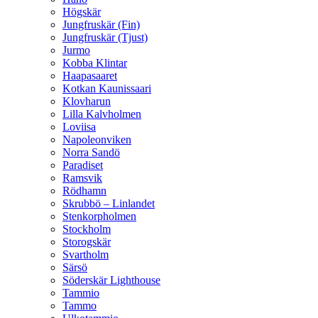
Högskär
Jungfruskär (Fin)
Jungfruskär (Tjust)
Jurmo
Kobba Klintar
Haapasaaret
Kotkan Kaunissaari
Klovharun
Lilla Kalvholmen
Loviisa
Napoleonviken
Norra Sandö
Paradiset
Ramsvik
Rödhamn
Skrubbö – Linlandet
Stenkorpholmen
Stockholm
Storogskär
Svartholm
Särsö
Söderskär Lighthouse
Tammio
Tammo