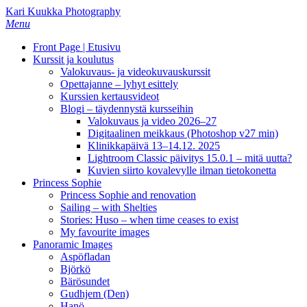
Skip
Kari Kuukka Photography
to
Menu
main
Front Page | Etusivu
content
Kurssit ja koulutus
Valokuvaus- ja videokuvauskurssit
Opettajanne – lyhyt esittely
Kurssien kertausvideot
Blogi – täydennystä kursseihin
Valokuvaus ja video 2026–27
Digitaalinen meikkaus (Photoshop v27 min)
Klinikkapäivä 13–14.12. 2025
Lightroom Classic päivitys 15.0.1 – mitä uutta?
Kuvien siirto kovalevylle ilman tietokonetta
Princess Sophie
Princess Sophie and renovation
Sailing – with Shelties
Stories: Huso – when time ceases to exist
My favourite images
Panoramic Images
Aspöfladan
Björkö
Bärösundet
Gudhjem (Den)
Hanö