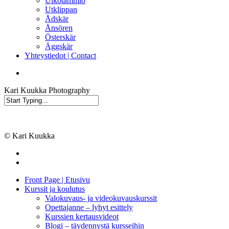
Ulkotammio
Utklippan
Ådskär
Ånsören
Österskär
Äggskär
Yhteystiedot | Contact
facebook
instagram
Kari Kuukka Photography
Close
Search
© Kari Kuukka
facebook
instagram
Close
Front Page | Etusivu
Menu
Kurssit ja koulutus
Valokuvaus- ja videokuvauskurssit
Opettajanne – lyhyt esittely
Kurssien kertausvideot
Blogi – täydennystä kursseihin