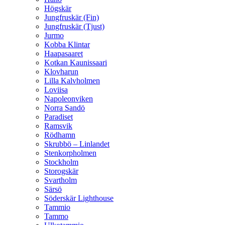
Högskär
Jungfruskär (Fin)
Jungfruskär (Tjust)
Jurmo
Kobba Klintar
Haapasaaret
Kotkan Kaunissaari
Klovharun
Lilla Kalvholmen
Loviisa
Napoleonviken
Norra Sandö
Paradiset
Ramsvik
Rödhamn
Skrubbö – Linlandet
Stenkorpholmen
Stockholm
Storogskär
Svartholm
Särsö
Söderskär Lighthouse
Tammio
Tammo