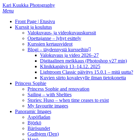
Skip
Kari Kuukka Photography
to
Menu
main
Front Page | Etusivu
content
Kurssit ja koulutus
Valokuvaus- ja videokuvauskurssit
Opettajanne – lyhyt esittely
Kurssien kertausvideot
Blogi – täydennystä kursseihin
Valokuvaus ja video 2026–27
Digitaalinen meikkaus (Photoshop v27 min)
Klinikkapäivä 13–14.12. 2025
Lightroom Classic päivitys 15.0.1 – mitä uutta?
Kuvien siirto kovalevylle ilman tietokonetta
Princess Sophie
Princess Sophie and renovation
Sailing – with Shelties
Stories: Huso – when time ceases to exist
My favourite images
Panoramic Images
Aspöfladan
Björkö
Bärösundet
Gudhjem (Den)
Hanö