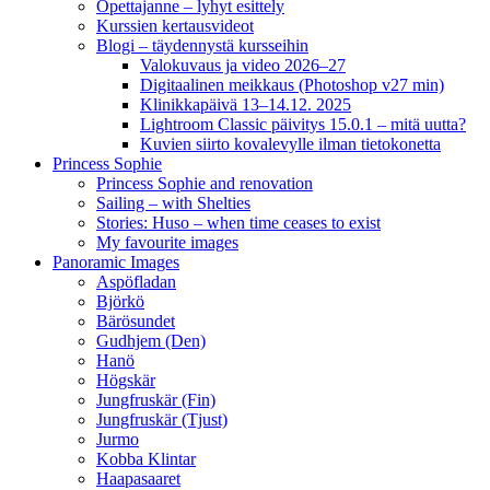
Opettajanne – lyhyt esittely
Kurssien kertausvideot
Blogi – täydennystä kursseihin
Valokuvaus ja video 2026–27
Digitaalinen meikkaus (Photoshop v27 min)
Klinikkapäivä 13–14.12. 2025
Lightroom Classic päivitys 15.0.1 – mitä uutta?
Kuvien siirto kovalevylle ilman tietokonetta
Princess Sophie
Princess Sophie and renovation
Sailing – with Shelties
Stories: Huso – when time ceases to exist
My favourite images
Panoramic Images
Aspöfladan
Björkö
Bärösundet
Gudhjem (Den)
Hanö
Högskär
Jungfruskär (Fin)
Jungfruskär (Tjust)
Jurmo
Kobba Klintar
Haapasaaret