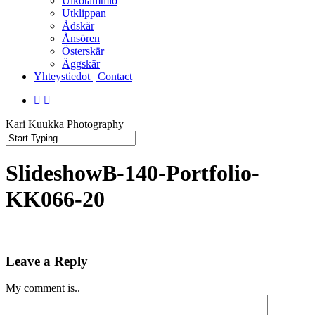
Ulkotammio
Utklippan
Ådskär
Ånsören
Österskär
Äggskär
Yhteystiedot | Contact
facebook
instagram
Kari Kuukka Photography
Close
Search
SlideshowB-140-Portfolio-
KK066-20
Leave a Reply
My comment is..