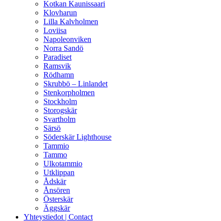
Kotkan Kaunissaari
Klovharun
Lilla Kalvholmen
Loviisa
Napoleonviken
Norra Sandö
Paradiset
Ramsvik
Rödhamn
Skrubbö – Linlandet
Stenkorpholmen
Stockholm
Storogskär
Svartholm
Särsö
Söderskär Lighthouse
Tammio
Tammo
Ulkotammio
Utklippan
Ådskär
Ånsören
Österskär
Äggskär
Yhteystiedot | Contact