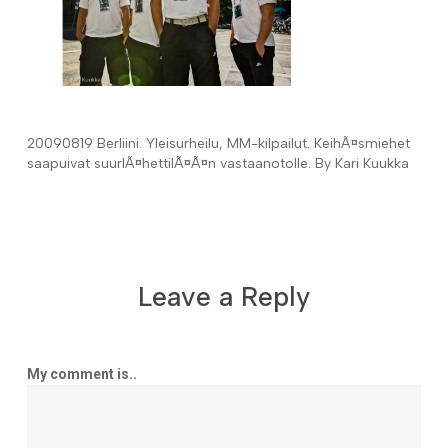
20090819 Berliini. Yleisur­heilu, MM-kilpailut. KeihÃ¤smiehet
saapuivat suurlÃ¤hettilÃ¤Ã¤n vastaa­no­tolle. By Kari Kuukka
Leave a Reply
My comment is..