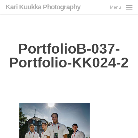
Skip
Kari Kuukka Photography
Menu
to
main
content
PortfolioB-037-
Portfolio-KK024‑2