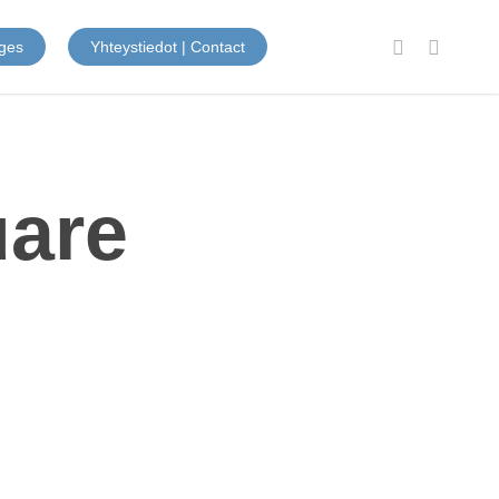
facebook
instagram
ges
Yhteystiedot | Contact
uare