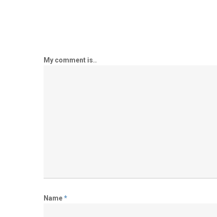
My comment is..
Name
*