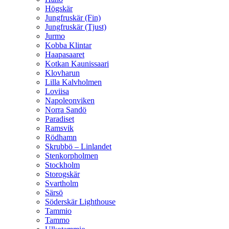
Högskär
Jungfruskär (Fin)
Jungfruskär (Tjust)
Jurmo
Kobba Klintar
Haapasaaret
Kotkan Kaunissaari
Klovharun
Lilla Kalvholmen
Loviisa
Napoleonviken
Norra Sandö
Paradiset
Ramsvik
Rödhamn
Skrubbö – Linlandet
Stenkorpholmen
Stockholm
Storogskär
Svartholm
Särsö
Söderskär Lighthouse
Tammio
Tammo