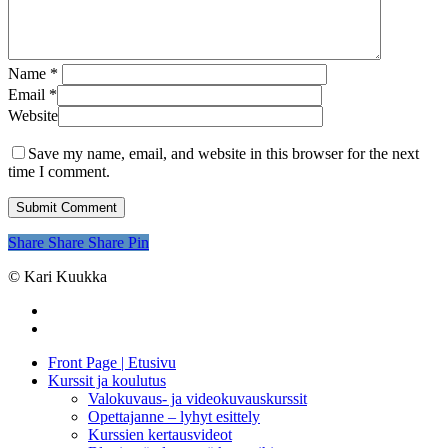
Name
*
Email
*
Website
Save my name, email, and website in this browser for the next
time I comment.
Share
Share
Share
Pin
© Kari Kuukka
facebook
instagram
Close
Front Page | Etusivu
Menu
Kurssit ja koulutus
Valokuvaus- ja videokuvauskurssit
Opettajanne – lyhyt esittely
Kurssien kertausvideot