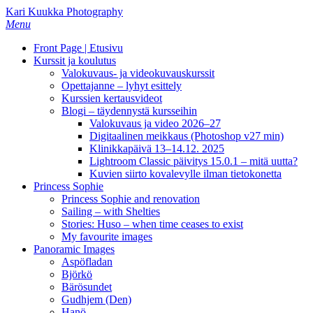
Skip
Kari Kuukka Photography
to
Menu
main
Front Page | Etusivu
content
Kurssit ja koulutus
Valokuvaus- ja videokuvauskurssit
Opettajanne – lyhyt esittely
Kurssien kertausvideot
Blogi – täydennystä kursseihin
Valokuvaus ja video 2026–27
Digitaalinen meikkaus (Photoshop v27 min)
Klinikkapäivä 13–14.12. 2025
Lightroom Classic päivitys 15.0.1 – mitä uutta?
Kuvien siirto kovalevylle ilman tietokonetta
Princess Sophie
Princess Sophie and renovation
Sailing – with Shelties
Stories: Huso – when time ceases to exist
My favourite images
Panoramic Images
Aspöfladan
Björkö
Bärösundet
Gudhjem (Den)
Hanö