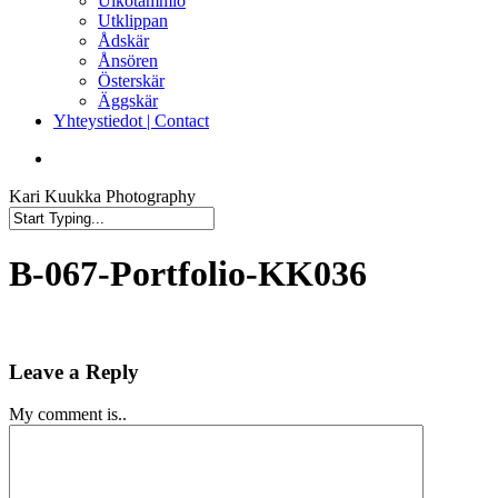
Ulkotammio
Utklippan
Ådskär
Ånsören
Österskär
Äggskär
Yhteystiedot | Contact
facebook
instagram
Kari Kuukka Photography
Close
Search
B‑067-Portfolio-KK036
Leave a Reply
My comment is..