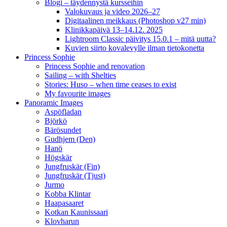
Blogi – täydennystä kursseihin
Valokuvaus ja video 2026–27
Digitaalinen meikkaus (Photoshop v27 min)
Klinikkapäivä 13–14.12. 2025
Lightroom Classic päivitys 15.0.1 – mitä uutta?
Kuvien siirto kovalevylle ilman tietokonetta
Princess Sophie
Princess Sophie and renovation
Sailing – with Shelties
Stories: Huso – when time ceases to exist
My favourite images
Panoramic Images
Aspöfladan
Björkö
Bärösundet
Gudhjem (Den)
Hanö
Högskär
Jungfruskär (Fin)
Jungfruskär (Tjust)
Jurmo
Kobba Klintar
Haapasaaret
Kotkan Kaunissaari
Klovharun