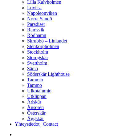
Lilla Kalvholmen
Loviisa
Napoleonviken
Norra Sandö
Paradiset
Ramsvik
Rödhamn
Skrubbö – Linlandet
Stenkorpholmen
Stockholm
Storogskär
Svartholm
Särsö
Söderskär Lighthouse
Tammio
Tammo
Ulkotammio
Utklippan
Ådskär
Ånsören
Österskär
Äggskär
Yhteystiedot | Contact
facebook