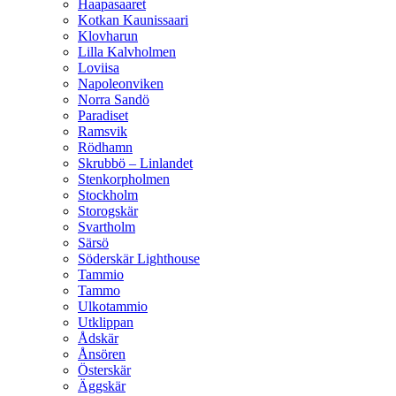
Haapasaaret
Kotkan Kaunissaari
Klovharun
Lilla Kalvholmen
Loviisa
Napoleonviken
Norra Sandö
Paradiset
Ramsvik
Rödhamn
Skrubbö – Linlandet
Stenkorpholmen
Stockholm
Storogskär
Svartholm
Särsö
Söderskär Lighthouse
Tammio
Tammo
Ulkotammio
Utklippan
Ådskär
Ånsören
Österskär
Äggskär