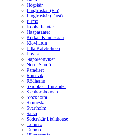
Högskär
Jungfruskär (Fin)
Jungfruskär (Tjust)
Jurmo
Kobba Klintar
Haapasaaret
Kotkan Kaunissaari
Klovharun
Lilla Kalvholmen
Loviisa
Napoleonviken
Norra Sandö
Paradiset
Ramsvik
Rödhamn
Skrubbö – Linlandet
Stenkorpholmen
Stockholm
Storogskär
Svartholm
Särsö
Söderskär Lighthouse
Tammio
Tammo