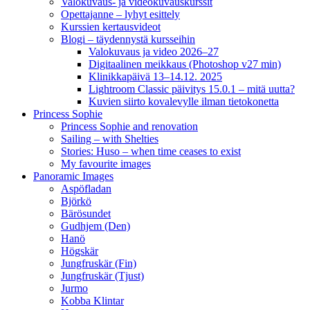
Valokuvaus- ja videokuvauskurssit
Opettajanne – lyhyt esittely
Kurssien kertausvideot
Blogi – täydennystä kursseihin
Valokuvaus ja video 2026–27
Digitaalinen meikkaus (Photoshop v27 min)
Klinikkapäivä 13–14.12. 2025
Lightroom Classic päivitys 15.0.1 – mitä uutta?
Kuvien siirto kovalevylle ilman tietokonetta
Princess Sophie
Princess Sophie and renovation
Sailing – with Shelties
Stories: Huso – when time ceases to exist
My favourite images
Panoramic Images
Aspöfladan
Björkö
Bärösundet
Gudhjem (Den)
Hanö
Högskär
Jungfruskär (Fin)
Jungfruskär (Tjust)
Jurmo
Kobba Klintar