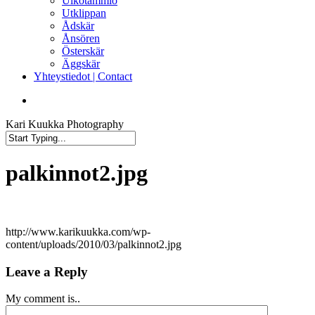
Ulkotammio
Utklippan
Ådskär
Ånsören
Österskär
Äggskär
Yhteystiedot | Contact
facebook
instagram
Kari Kuukka Photography
Close
Search
palkinnot2.jpg
http://www.karikuukka.com/wp-
content/uploads/2010/03/palkinnot2.jpg
Leave a Reply
My comment is..