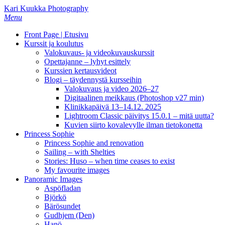
Skip
Kari Kuukka Photography
to
Menu
main
Front Page | Etusivu
content
Kurssit ja koulutus
Valokuvaus- ja videokuvauskurssit
Opettajanne – lyhyt esittely
Kurssien kertausvideot
Blogi – täydennystä kursseihin
Valokuvaus ja video 2026–27
Digitaalinen meikkaus (Photoshop v27 min)
Klinikkapäivä 13–14.12. 2025
Lightroom Classic päivitys 15.0.1 – mitä uutta?
Kuvien siirto kovalevylle ilman tietokonetta
Princess Sophie
Princess Sophie and renovation
Sailing – with Shelties
Stories: Huso – when time ceases to exist
My favourite images
Panoramic Images
Aspöfladan
Björkö
Bärösundet
Gudhjem (Den)
Hanö