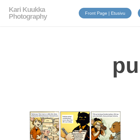
Skip
Kari Kuukka
to
Front Page | Etusivu
main
Photography
content
pu