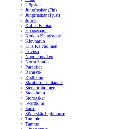
Högskär
Jungfruskär (Fin)
Jungfruskär (Tjust)
Jurmo
Kobba Klintar
Haapasaaret
Kotkan Kaunissaari
Klovharun
Lilla Kalvholmen
Loviisa
Napoleonviken
Norra Sandö
Paradiset
Ramsvik
Rödhamn
Skrubbö – Linlandet
Stenkorpholmen
Stockholm
Storogskär
Svartholm
Särsö
Söderskär Lighthouse
Tammio
Tammo