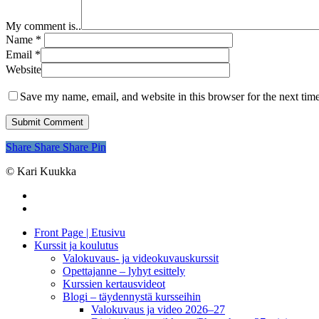
My comment is..
Name
*
Email
*
Website
Save my name, email, and website in this browser for the next tim
Share
Share
Share
Pin
© Kari Kuukka
facebook
instagram
Close
Front Page | Etusivu
Menu
Kurssit ja koulutus
Valokuvaus- ja videokuvauskurssit
Opettajanne – lyhyt esittely
Kurssien kertausvideot
Blogi – täydennystä kursseihin
Valokuvaus ja video 2026–27