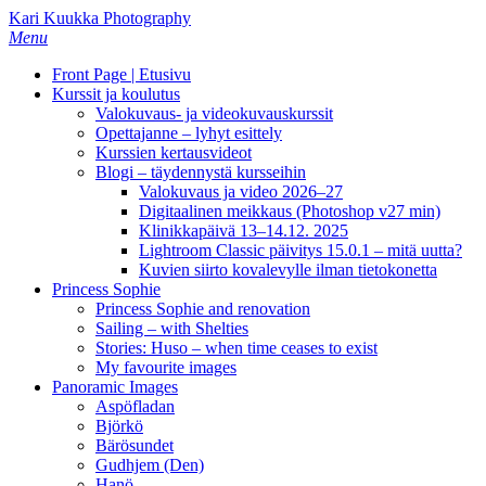
Skip
Kari Kuukka Photography
to
Menu
main
Front Page | Etusivu
content
Kurssit ja koulutus
Valokuvaus- ja videokuvauskurssit
Opettajanne – lyhyt esittely
Kurssien kertausvideot
Blogi – täydennystä kursseihin
Valokuvaus ja video 2026–27
Digitaalinen meikkaus (Photoshop v27 min)
Klinikkapäivä 13–14.12. 2025
Lightroom Classic päivitys 15.0.1 – mitä uutta?
Kuvien siirto kovalevylle ilman tietokonetta
Princess Sophie
Princess Sophie and renovation
Sailing – with Shelties
Stories: Huso – when time ceases to exist
My favourite images
Panoramic Images
Aspöfladan
Björkö
Bärösundet
Gudhjem (Den)
Hanö