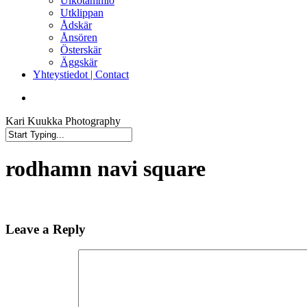
Ulkotammio
Utklippan
Ådskär
Ånsören
Österskär
Äggskär
Yhteystiedot | Contact
facebook
instagram
Kari Kuukka Photography
Close
Search
rodhamn navi square
Leave a Reply