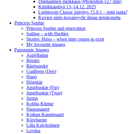
Digitaalinen meikkaus (Photoshop v27 min)
Klinikkapäivä 13–14.12. 2025
Lightroom Classic päivitys 15.0.1 – mitä uutta?
Kuvien siirto kovalevylle ilman tietokonetta
Princess Sophie
Princess Sophie and renovation
Sailing – with Shelties
Stories: Huso – when time ceases to exist
My favourite images
Panoramic Images
Aspöfladan
Björkö
Bärösundet
Gudhjem (Den)
Hanö
Högskär
Jungfruskär (Fin)
Jungfruskär (Tjust)
Jurmo
Kobba Klintar
Haapasaaret
Kotkan Kaunissaari
Klovharun
Lilla Kalvholmen
Loviisa