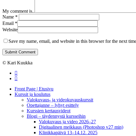
My comment is..
Name
*
Email
*
Website
Save my name, email, and website in this browser for the next tim
© Kari Kuukka
facebook
instagram
Close
Front Page | Etusivu
Menu
Kurssit ja koulutus
Valokuvaus- ja videokuvauskurssit
Opettajanne – lyhyt esittely
Kurssien kertausvideot
Blogi – täydennystä kursseihin
Valokuvaus ja video 2026–27
Digitaalinen meikkaus (Photoshop v27 min)
Klinikkapäivä 13–14.12. 2025