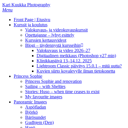
Skip
Kari Kuukka Photography
to
Menu
main
Front Page | Etusivu
content
Kurssit ja koulutus
Valokuvaus- ja videokuvauskurssit
Opettajanne – lyhyt esittely
Kurssien kertausvideot
Blogi – täydennystä kursseihin
Valokuvaus ja video 2026–27
Digitaalinen meikkaus (Photoshop v27 min)
Klinikkapäivä 13–14.12. 2025
Lightroom Classic päivitys 15.0.1 – mitä uutta?
Kuvien siirto kovalevylle ilman tietokonetta
Princess Sophie
Princess Sophie and renovation
Sailing – with Shelties
Stories: Huso – when time ceases to exist
My favourite images
Panoramic Images
Aspöfladan
Björkö
Bärösundet
Gudhjem (Den)
Hanö