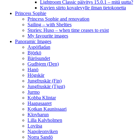
Lightroom Classic päivitys 15.0.1 – mitä uutta?
Kuvien siirto kovalevylle ilman tietokonetta
Princess Sophie
Princess Sophie and renovation
Sailing – with Shelties
Stories: Huso – when time ceases to exist
My favourite images
Panoramic Images
Aspöfladan
Björkö
Bärösundet
Gudhjem (Den)
Hanö
Högskär
Jungfruskär (Fin)
Jungfruskär (Tjust)
Jurmo
Kobba Klintar
Haapasaaret
Kotkan Kaunissaari
Klovharun
Lilla Kalvholmen
Loviisa
Napoleonviken
Norra Sandö