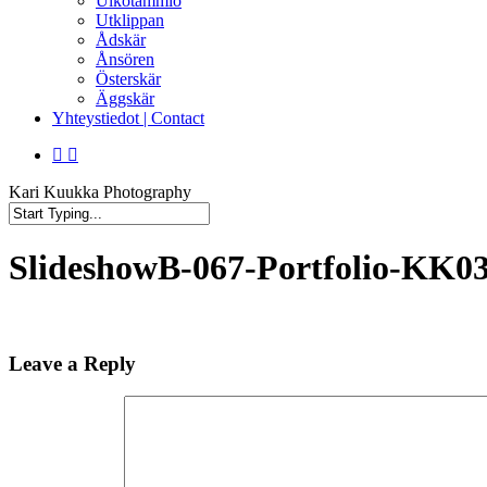
Ulkotammio
Utklippan
Ådskär
Ånsören
Österskär
Äggskär
Yhteystiedot | Contact
facebook
instagram
Kari Kuukka Photography
Close
Search
SlideshowB-067-Portfolio-KK03
Leave a Reply