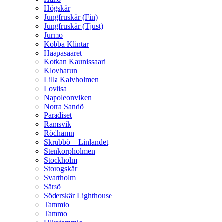
Högskär
Jungfruskär (Fin)
Jungfruskär (Tjust)
Jurmo
Kobba Klintar
Haapasaaret
Kotkan Kaunissaari
Klovharun
Lilla Kalvholmen
Loviisa
Napoleonviken
Norra Sandö
Paradiset
Ramsvik
Rödhamn
Skrubbö – Linlandet
Stenkorpholmen
Stockholm
Storogskär
Svartholm
Särsö
Söderskär Lighthouse
Tammio
Tammo