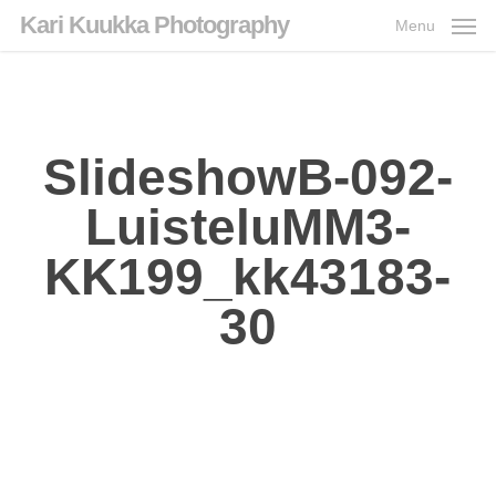
Skip
Kari Kuukka Photography
Menu
to
main
content
SlideshowB-092-
LuisteluMM3-
KK199_kk43183-
30