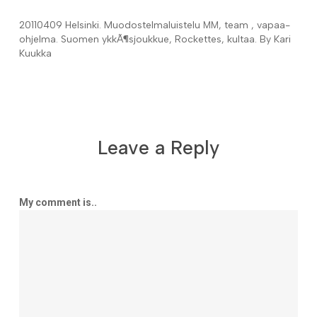
20110409 Helsinki. Muodos­tel­ma­luistelu
, team , vapaa­
MM
oh­jelma. Suomen ykkÃ¶sjoukkue, Rockettes, kultaa. By Kari
Kuukka
Leave a Reply
My comment is..